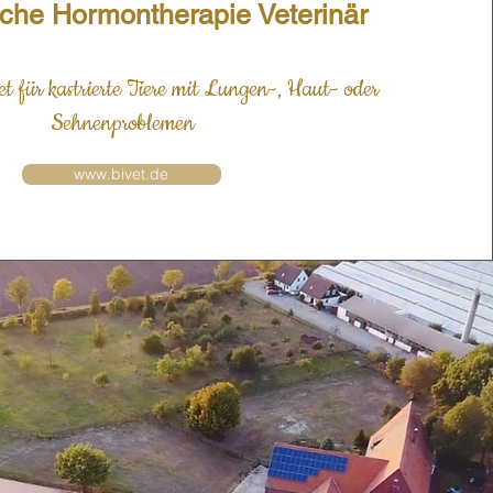
sche Hormontherapie Veterinär
et für kastrierte Tiere mit Lungen-, Haut- oder
Sehnenproblemen
www.bivet.de