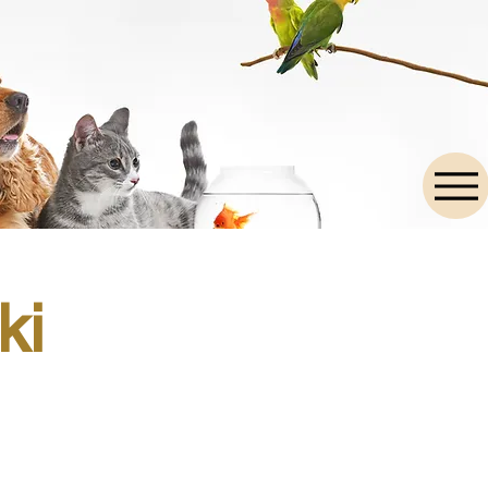
inär
ki