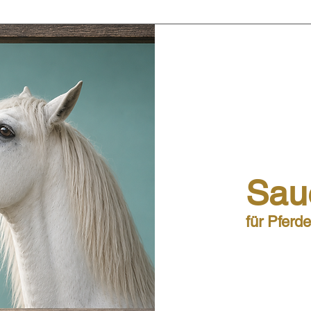
Saue
für Pferd