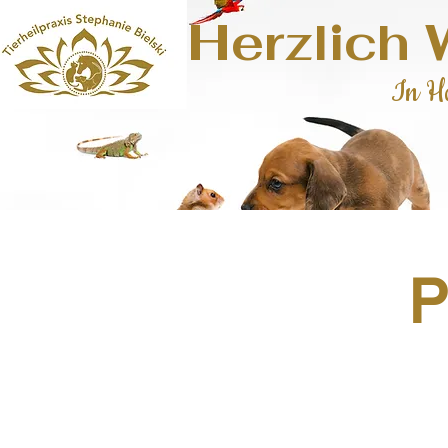
HERZLICH W
Herzlich
Tierphysiotherapie und BiVE
In H
P