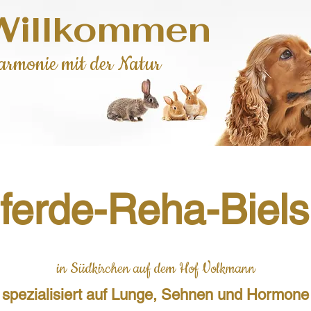
ILLKOMMEN
 Willkommen
T-Therapie - Bioidentische Hormontherapie Veter
armonie mit der Natur
ferde-Reha-Biels
in Südkirchen auf dem Hof Volkmann
spezialisiert auf Lunge, Sehnen und Hormone